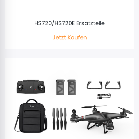
HS720/HS720E Ersatzteile
Jetzt Kaufen
Holy Stone 7.4V 2800mAh Batterie, Ladegerät,
Ersatzteile für Drohne HS720/HS720E