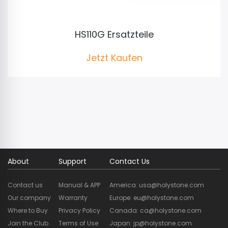
HS110G Ersatzteile
Jetzt Kaufen
Holy Stone 3.7V 1500mAh Modularer Li-Po Akku,
Ladegerät, Kamera, Ersatzmotor, Fernbedienung und
Zubehör für GPS Drohne HS110G
About
Support
Contact Us
Contact us
Manual & APP
America: usa@holystone.com
Our company
Warranty
Europe: eu@holystone.com
Where to Buy
Privacy Policy
Canada: ca@holystone.com
Join the Club
Terms of Use
Japan: jp@holystone.com