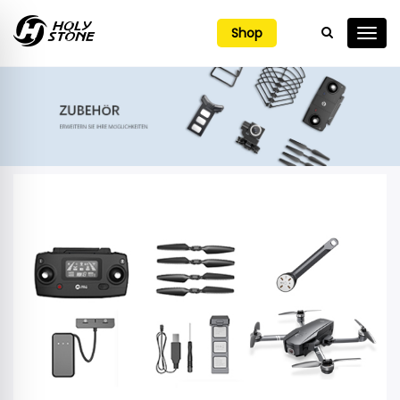

Shop