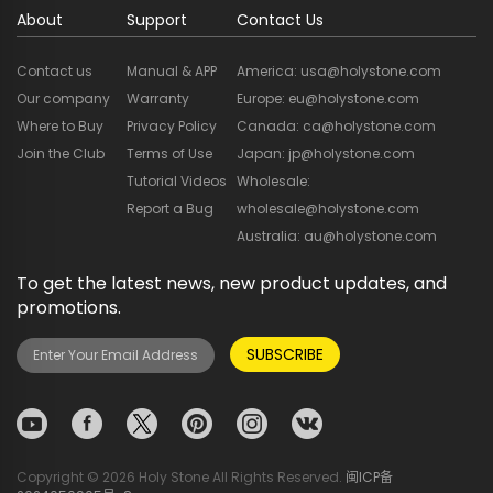
About
Support
Contact Us
Contact us
Manual & APP
America: usa@holystone.com
Our company
Warranty
Europe: eu@holystone.com
Where to Buy
Privacy Policy
Canada: ca@holystone.com
Join the Club
Terms of Use
Japan: jp@holystone.com
Tutorial Videos
Wholesale:
Report a Bug
wholesale@holystone.com
Australia: au@holystone.com
To get the latest news, new product updates, and
promotions.
SUBSCRIBE
Copyright © 2026 Holy Stone All Rights Reserved.
闽ICP备